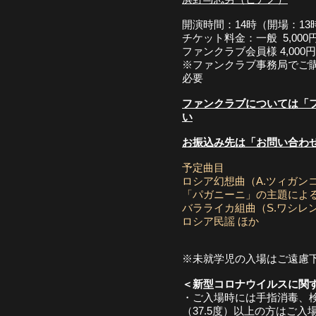
開演時間：14時（開場：13
チケット料金：一般 5,00
ファンクラブ会員様 4,00
​※ファンクラブ事務局でご
必要
ファンクラブについては「
い
お振込み先は「お問い合わ
予定曲目
ロシア幻想曲（A.ツィガン
「パガニーニ」の主題による
​バラライカ組曲（S.ワシレ
ロシア民謡 ほか
※未就学児の入場はご遠慮
＜新型コロナウイルスに関
・ご入場時には手指消毒、
（37.5度）以上の方はご