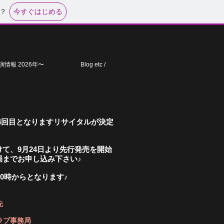
今すぐはじめる
？
演情報 2026年〜
Blog etc /
、第4回目となりますリサイタルが決定
て、9月24日より先行発売を開始
局までお申し込み下さい♪
10時からとなります♪
先
ラブ事務局