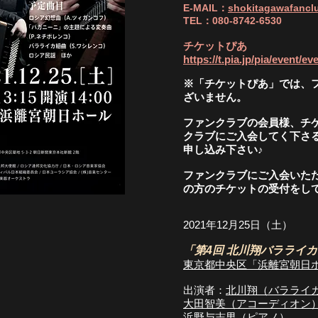
E-MAIL：
shokitagawafanc
TEL：080-8742-6530
チケットぴあ
https://t.pia.jp/pia/event
※「チケットぴあ」では、
ざいません。
ファンクラブの会員様、チ
クラブにご入会してく下さ
申し込み下さい♪
ファンクラブにご入会いただ
の方のチケットの受付をして
2021年12月25日（土）
「第4回 北川翔バラライ
東京都中央区「浜離宮朝日
出演者：
北川翔（バラライ
大田智美（アコーディオン
浜野与志男（ピアノ）​