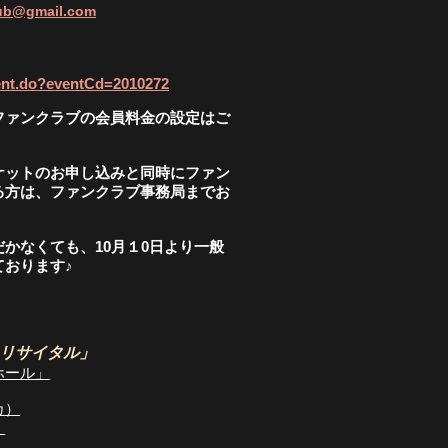
lub@gmail.com
/event.do?eventCd=2010272
ファンクラブの会員料金の設定はご
ケットのお申し込みと同時にファン
る方は、ファンクラブ事務局までお
かなくても、10月１0日より一般
おります♪
カリサイタル」
ホール」
カ）
）